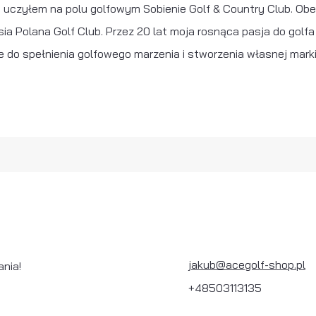
j uczyłem na polu golfowym Sobienie Golf & Country Club. Obe
ia Polana Golf Club. Przez 20 lat moja rosnąca pasja do golf
 do spełnienia golfowego marzenia i stworzenia własnej mark
jakub@acegolf-shop.pl
ania!
+48503113135