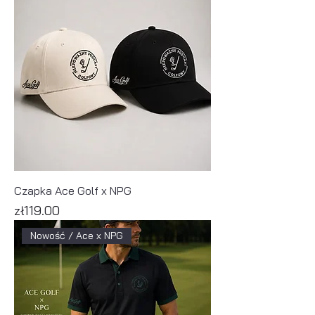
Czapka Ace Golf x NPG
Price
zł119.00
Nowość / Ace x NPG