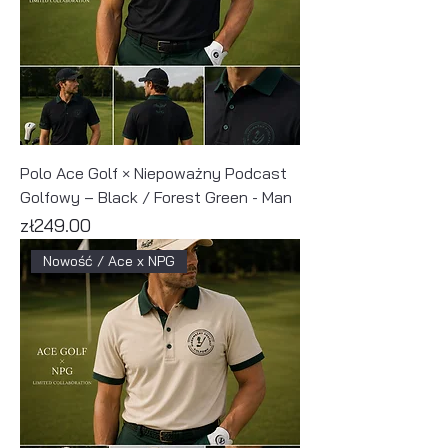
Polo Ace Golf × Niepoważny Podcast
Golfowy – Black / Forest Green - Man
Price
zł249.00
Nowość / Ace x NPG