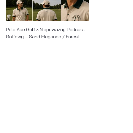
Polo Ace Golf × Niepoważny Podcast
Golfowy – Sand Elegance / Forest
Green - Man
Price
zł249.00
Nowość / Ace x NPG